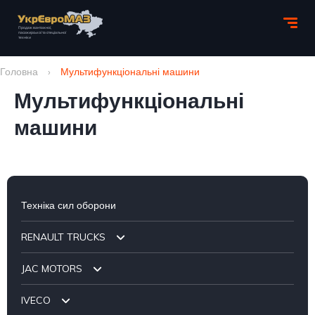
Головна
›
Мультифункціональні машини
Мультифункціональні
машини
Техніка сил оборони
RENAULT TRUCKS
JAC MOTORS
Шасі
IVECO
Бортові
Самоскиди