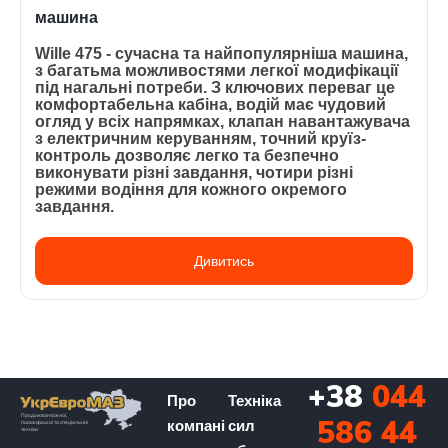
машина
Wille 475 - сучасна та найпопулярніша машина,
з багатьма можливостями легкої модифікації
під нагальні потреби. З ключових переваг це
комфортабельна кабіна, водій має чудовий
огляд у всіх напрямках, клапан навантажувача
з електричним керуванням, точний круїз-
контроль дозволяє легко та безпечно
виконувати різні завдання, чотири різні
режими водіння для кожного окремого
завдання.
Дивитись
+38
044
Про
Техніка
586 44
компані
сил