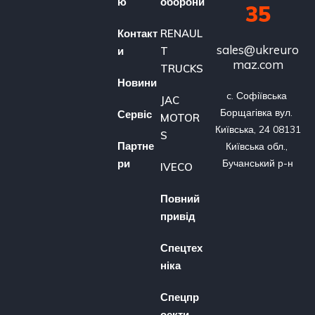
ю
оборони
35
Контакт
RENAUL
sales@ukreuro
и
T
maz.com
TRUCKS
Новини
c. Софіївська 
JAC
Борщагівка вул. 
Сервіс
MOTOR
Київська, 24 08131 
S
Партне
Київська обл., 
ри
Бучанський р-н
IVECO
Повний
привід
Спецтех
ніка
Спецпр
оекти