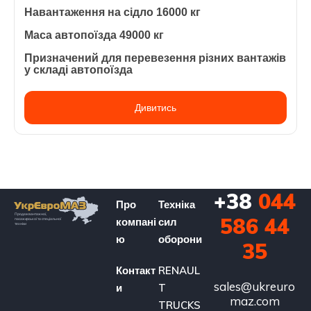
Навантаження на сідло 16000 кг
Маса автопоїзда 49000 кг
Призначений для перевезення різних вантажів
у складі автопоїзда
Дивитись
+38
044
Про
Техніка
586 44
компані
сил
ю
оборони
35
Контакт
RENAUL
sales@ukreuro
и
T
maz.com
TRUCKS