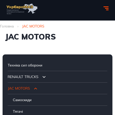
Головна
›
JAC MOTORS
JAC MOTORS
Техніка сил оборони
RENAULT TRUCKS
JAC MOTORS
Шасі
Бортові
Самоскиди
Тягачі