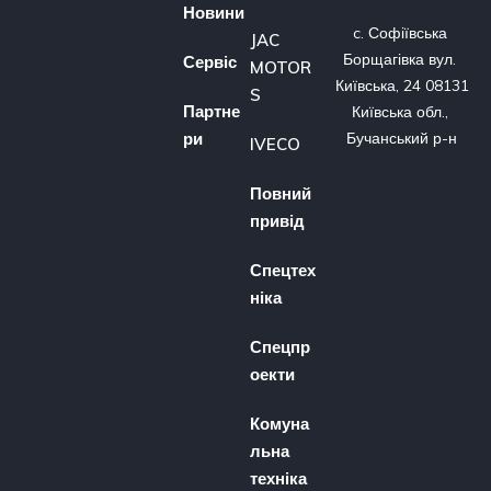
Новини
c. Софіївська 
JAC
Борщагівка вул. 
Сервіс
MOTOR
Київська, 24 08131 
S
Партне
Київська обл., 
ри
Бучанський р-н
IVECO
Повний
привід
Спецтех
ніка
Спецпр
оекти
Комуна
льна
техніка