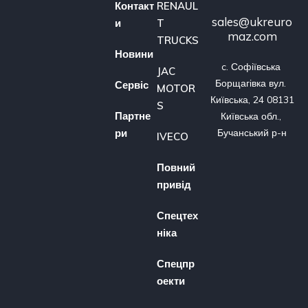
Контакт
RENAUL
sales@ukreuro
и
T
maz.com
TRUCKS
Новини
c. Софіївська 
JAC
Борщагівка вул. 
Сервіс
MOTOR
Київська, 24 08131 
S
Партне
Київська обл., 
ри
Бучанський р-н
IVECO
Повний
привід
Спецтех
ніка
Спецпр
оекти