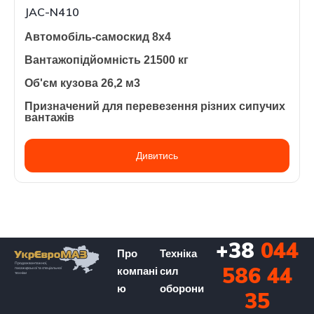
JAC-N410
Автомобіль-самоскид 8х4
Вантажопідйомність 21500 кг
Об'єм кузова 26,2 м3
Призначений для перевезення різних сипучих
вантажів
Дивитись
+38
044
Про
Техніка
586 44
компані
сил
ю
оборони
35