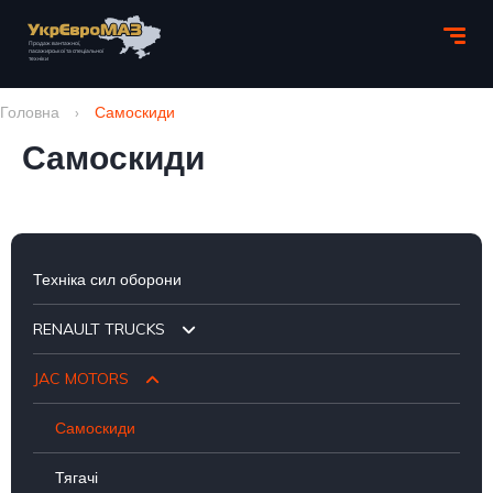
Головна
›
Самоскиди
Самоскиди
Техніка сил оборони
RENAULT TRUCKS
JAC MOTORS
Шасі
Бортові
Самоскиди
Тягачі