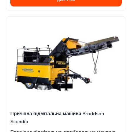
Причіпна підмітальна машина Broddson
Scandia
Причіпна підмітально-прибиральна машина