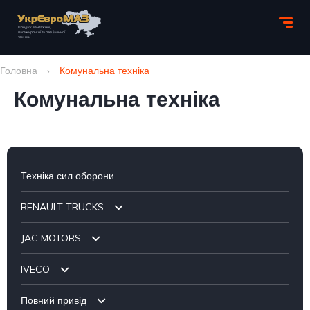
Головна
›
Комунальна техніка
Комунальна техніка
Техніка сил оборони
RENAULT TRUCKS
JAC MOTORS
Шасі
IVECO
Бортові
Самоскиди
Повний привід
Тягачі
Бортові