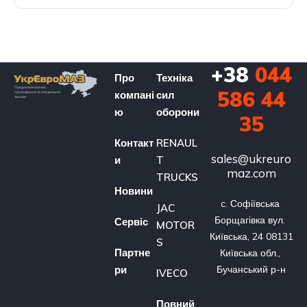
+38
044
Про
Техніка
586 44
компані
сил
ю
оборони
35
Контакт
RENAUL
sales@ukreuro
и
T
maz.com
TRUCKS
Новини
c. Софіївська 
JAC
Борщагівка вул. 
Сервіс
MOTOR
Київська, 24 08131 
S
Партне
Київська обл., 
ри
Бучанський р-н
IVECO
Повний