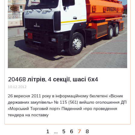
20468 літрів, 4 секції, шасі 6х4
10.12.2012
26 вересня 2011 року в інформаційному бюлетені «Вісник
державних закупівель» № 115 (561) вийшло оголошення ДП
«Морський Торговий порт« Південний »про проведення
тендера на поставку
1
…
5
6
7
8