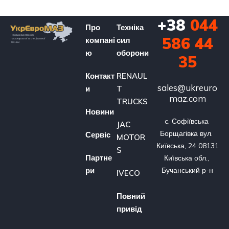
+38
044
Про
Техніка
586 44
компані
сил
ю
оборони
35
Контакт
RENAUL
sales@ukreuro
и
T
maz.com
TRUCKS
Новини
c. Софіївська 
JAC
Борщагівка вул. 
Сервіс
MOTOR
Київська, 24 08131 
S
Партне
Київська обл., 
ри
Бучанський р-н
IVECO
Повний
привід