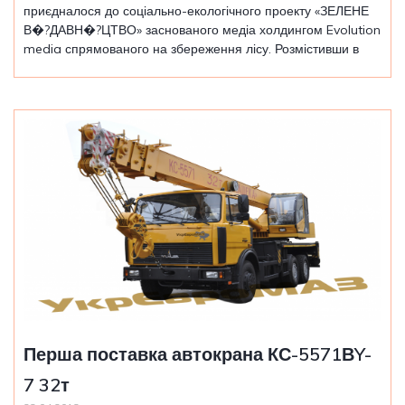
приєдналося до соціально-екологічного проекту «ЗЕЛЕНЕ
В�?ДАВН�?ЦТВО» заснованого медіа холдингом Evolution
media спрямованого на збереження лісу. Розмістивши в
Перша поставка автокрана КС-5571ВY-
7 32т