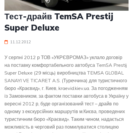
Тест-драйв TemSA Prestij
Super Deluxe
11.12.2012
У серпні 2012 р ТОВ «УКРЄВРОМАЗ» уклало договір
на поставку комфортабельного автобуса TemSA Prestij
Super Deluxe (29 місць) виробництва TEMSA GLOBAL
SANAYI VE TICARET A.S. (Туреччина) для туристичного
бюро «Краєвид», г. Киев, kraevid.kiev.ua. За погодженням
із Замовником, за фактом поставки автобуса в Україну у
вересні 2012 р, буде організований тест – драйв по
одному з екскурсійних маршрутів м.Києва, проведених
туристичним бюро «Краєвид». Таким чином, надається
можливість в черговий раз помилуватися столицею