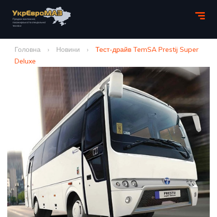
Головна
›
Новини
›
Тест-драйв TemSA Prestij Super
Deluxe