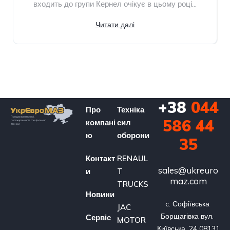
входить до групи Кернел очікує в цьому році...
Читати далі
+38
044
Про
Техніка
586 44
компані
сил
ю
оборони
35
Контакт
RENAUL
sales@ukreuro
и
T
maz.com
TRUCKS
Новини
c. Софіївська 
JAC
Борщагівка вул. 
Сервіс
MOTOR
Київська, 24 08131 