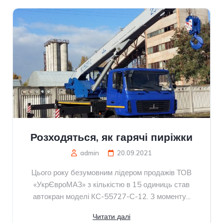
Розходяться, як гарячі пиріжки
admin
20.09.2021
Цього року безумовним лідером продажів ТОВ
«УкрЄвроМАЗ» з кількістю в 15 одиниць став
автокран моделі КС-55727-С-12. З моменту...
Читати далі