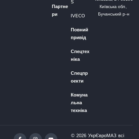
S
Партне
Київська обл., 
ри
Бучанський р-н
IVECO
Повний
привід
Спецтех
ніка
Спецпр
оекти
Комуна
льна
техніка
© 2026 УкрЄвроМАЗ всі