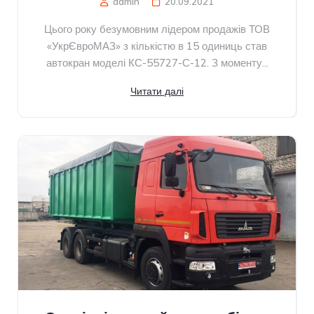
admin
20.09.2021
Цього року безумовним лідером продажів ТОВ
«УкрЄвроМАЗ» з кількістю в 15 одиниць став
автокран моделі КС-55727-С-12. З моменту...
Читати далі