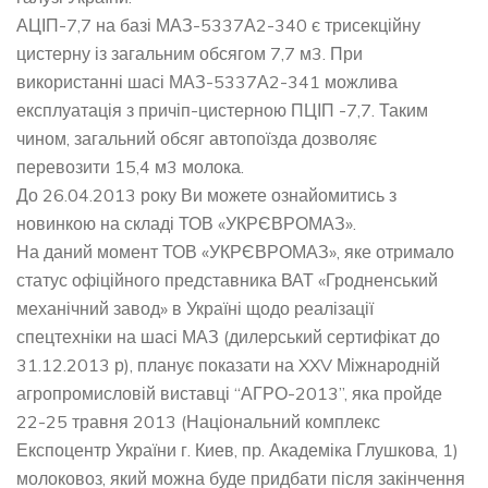
АЦІП-7,7 на базі МАЗ-5337А2-340 є трисекційну
цистерну із загальним обсягом 7,7 м3. При
використанні шасі МАЗ-5337А2-341 можлива
експлуатація з причіп-цистерною ПЦІП -7,7. Таким
чином, загальний обсяг автопоїзда дозволяє
перевозити 15,4 м3 молока.
До 26.04.2013 року Ви можете ознайомитись з
новинкою на складі ТОВ «УКРЄВРОМАЗ».
На даний момент ТОВ «УКРЄВРОМАЗ», яке отримало
статус офіційного представника ВАТ «Гродненський
механічний завод» в Україні щодо реалізації
спецтехніки на шасі МАЗ (дилерський сертифікат до
31.12.2013 р), планує показати на XXV Міжнародній
агропромисловій виставці “АГРО-2013”, яка пройде
22-25 травня 2013 (Національний комплекс
Експоцентр України г. Киев, пр. Академіка Глушкова, 1)
молоковоз, який можна буде придбати після закінчення