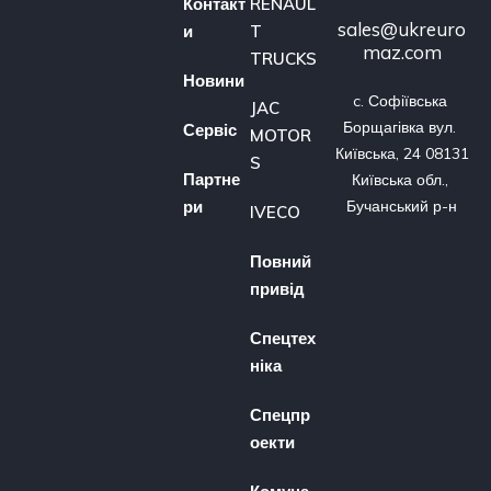
Контакт
RENAUL
sales@ukreuro
и
T
maz.com
TRUCKS
Новини
c. Софіївська 
JAC
Борщагівка вул. 
Сервіс
MOTOR
Київська, 24 08131 
S
Партне
Київська обл., 
ри
Бучанський р-н
IVECO
Повний
привід
Спецтех
ніка
Спецпр
оекти