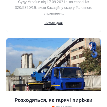
Суду України від 17.09.2021р. по справі №
320/5320/19, якою Касаційну скаргу Головного
управління...
Читати далі
Розходяться, як гарячі пиріжки