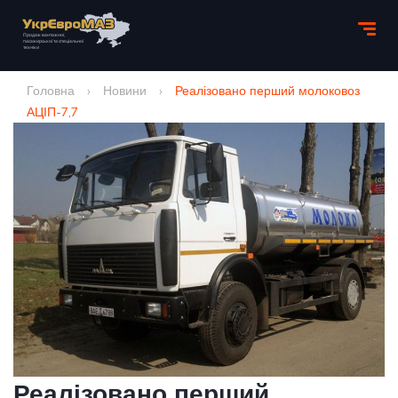
Головна
›
Новини
›
Реалізовано перший молоковоз
АЦІП-7,7
Реалізовано перший