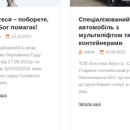
теся – поборете,
Спеціалізований
Бог помагає!
автомобіль з
мультиліфтом т
n
12.10.2021
контейнерами
крЄвроМАЗ» вітає
admin
15.09.2021
ову Верховного Суду
 від 17.09.2021р. по
ТОВ «Енселко Агро» (с. Са
 № 320/5320/19, якою
Старокостянтинівський р-
ну скаргу Головного
Хмельницька обл.) що вх
ня...
до групи Кернел очікує в
році...
далі
Читати далі