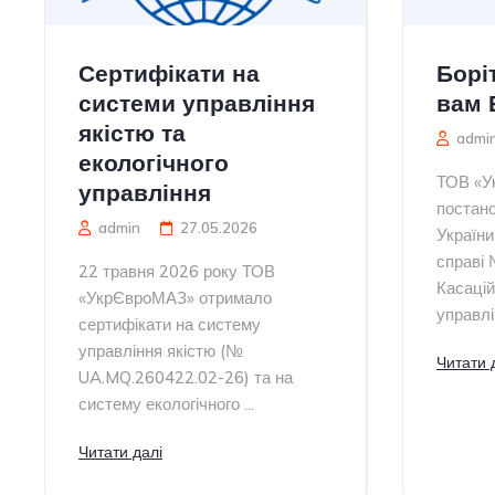
Сертифікати на
Борі
системи управління
вам 
якістю та
admi
екологічного
ТОВ «У
управління
постан
admin
27.05.2026
України
справі
22 травня 2026 року ТОВ
Касацій
«УкрЄвроМАЗ» отримало
управлін
сертифікати на систему
управління якістю (№
Читати 
UA.MQ.260422.02-26) та на
систему екологічного ...
Читати далі