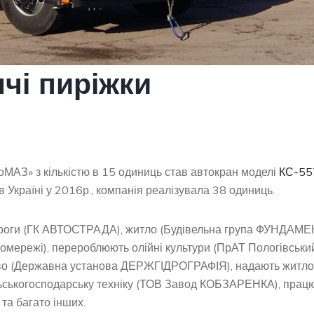
ячі пиріжки
МАЗ» з кількістю в 15 одиниць став автокран моделі
КС-55
в Україні у 2016р., компанія реалізувала 38 одиниць.
ороги (ГК АВТОСТРАДА), житло (Будівельна група ФУНДАМЕ
омережі), перероблюють олійні культури (ПрАТ Пологівськи
ство (Державна установа ДЕРЖГІДРОГРАФІЯ), надають житл
льськогосподарську техніку (ТОВ Завод КОБЗАРЕНКА), прац
а багато інших.