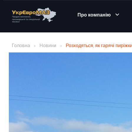
Про компанію
Головна
›
Новини
›
Розходяться, як гарячі пиріжк