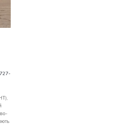
727-
НТ),
й
ово-
юють