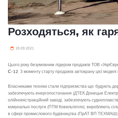
Розходяться, як гар
20.09.2021
Цього року безумовним лідером продажів ТОВ «УкрЄвро
С-12
. З моменту старту продажів автокрану цієї моделі 
Власниками техніки стали підприємства що: будують д
забезпечують енергопостачання (ДТЕК Донецькі Електр
олійноекстракційний завод), забезпечують судноплав
комунальні послуги (ПТМ Ковельтепло), виробляють сі
в сфері промислового будівництва (ПрАТ ВП ТЕХМАШ) т