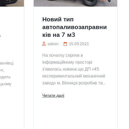
Новий тип
автопаливозаправни
а
ків на 7 м3
admin
15.09.2021
На початку серпня в
інформаційному просторі
хнівці,
з’явилась новина що ДП «45
н.,
експериментальний механічний
одить
завод» м. Вінниця розробив та...
 цьому
Читати далі