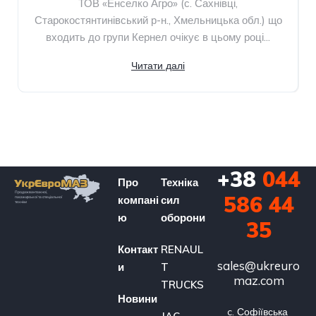
ТОВ «Енселко Агро» (с. Сахнівці,
Старокостянтинівський р-н., Хмельницька обл.) що
входить до групи Кернел очікує в цьому році...
Читати далі
+38
044
Про
Техніка
586 44
компані
сил
ю
оборони
35
Контакт
RENAUL
sales@ukreuro
и
T
maz.com
TRUCKS
Новини
c. Софіївська 