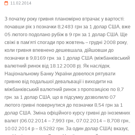
11.02.2014
З початку року гривня планомірно втрачає у вартості:
почавши рік з позначки 8,2483 грн за 1 долар США, вже
05 лютого подолано рубіж в 9 грн за 1 долар США. Ще
свіжі в пам’яті спогади про жовтень – грудні 2008 року,
коли гривня впевнено дешевшала, дійшовши до
позначки в 9,8169 грн. за 1 долар США (міжбанківський
валютний ринок від 18.12.2008 р). Як наслідок,
Національному Банку України довелося рятувати
гривню від подальшої девальвації і виходити на
міжбанківський валютний ринок з пропозицією по 8,7
грн. за 1 долар США, що в підсумку дозволило 07
лютого гривні повернутися до позначки 8,54 грн за 1
долар США. Зміна офіційного курсу гривні до іноземних
валют (06.02.2014 – 7,993 грн., 07.02.2014 – 8,708 грн.,
10.02.2014 р – 8,5282 грн. За один долар США) вказує,