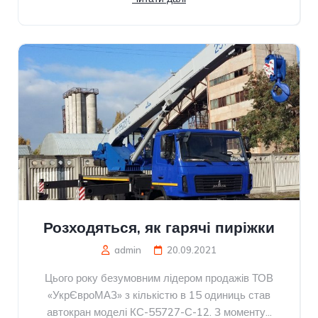
Розходяться, як гарячі пиріжки
admin
20.09.2021
Цього року безумовним лідером продажів ТОВ
«УкрЄвроМАЗ» з кількістю в 15 одиниць став
автокран моделі КС-55727-С-12. З моменту...