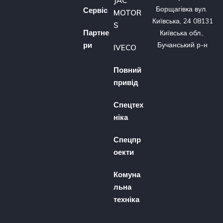
JAC
Борщагівка вул. 
Сервіс
MOTOR
Київська, 24 08131 
S
Партне
Київська обл., 
ри
Бучанський р-н
IVECO
Повний
привід
Спецтех
ніка
Спецпр
оекти
Комуна
льна
техніка