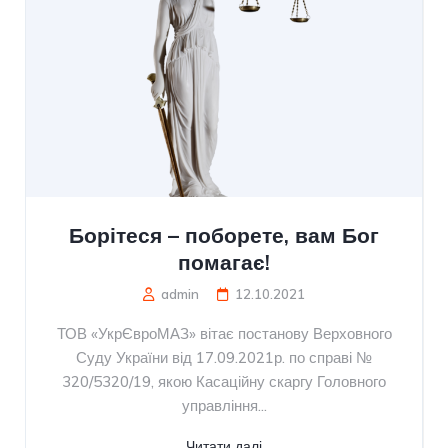
Борітеся – поборете, вам Бог
помагає!
admin
12.10.2021
ТОВ «УкрЄвроМАЗ» вітає постанову Верховного
Суду України від 17.09.2021р. по справі №
320/5320/19, якою Касаційну скаргу Головного
управління...
Читати далі