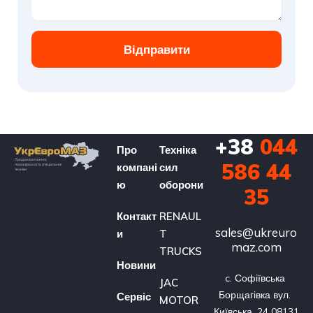
Відправити
+38
044
Про
Техніка
586 44
компані
сил
ю
оборони
35
Контакт
RENAUL
sales@ukreuro
и
T
maz.com
TRUCKS
Новини
c. Софіївська 
JAC
Борщагівка вул. 
Сервіс
MOTOR
Київська, 24 08131 