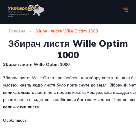
Головна
›
Збирач листя Wille Optim 1000
Збирач листя Wille Optim
1000
Збирач листя Wille Optim 1000
Збирачі листя Wille Optim, розроблені для збору листя та іншої б
умовах, навіть якщо листя було притиснуте до землі. Зібраний мат
велика кількість листя не є проблемою: всмоктувальна насадка о
рівномірною швидкістю, запобігаючи його засміченню. Передні дв
великих куп листя.
Особливості: