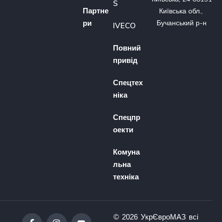
S
Партне
Київська обл., 
ри
Бучанський р-н
IVECO
Повний
привід
Спецтех
ніка
Спецпр
оекти
Комуна
льна
техніка
© 2026 УкрЄвроМАЗ всі