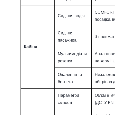
COMFORT н
Сидіння водія
посадки, в
Сидіння
З пневмат
пасажира
Кабіна
Мультимедіа та
Аналогове 
розетки
на кермі; 
Опалення та
Незалежни
безпека
обігрівач 
Параметри
Об’єм 8 м³
ємності
(ДСТУ EN 1