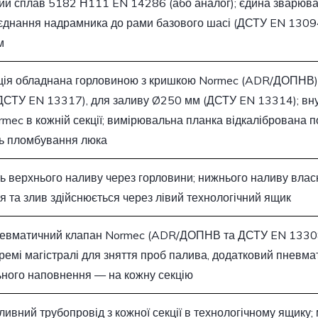
ий сплав 5182 Н111 EN 14286 (або аналог); єдина зварювал
’єднання надрамника до рами базового шасі (ДСТУ EN 130
м
ція обладнана горловиною з кришкою Normec (ADR/ДОПНВ)
СТУ EN 13317), для заливу Ø250 мм (ДСТУ EN 13314); вну
mec в кожній секції; вимірювальна планка відкалібрована 
ь пломбування люка
ь верхнього наливу через горловини; нижнього наливу влас
 та злив здійснюється через лівий технологічний ящик
евматичний клапан Normec (ADR/ДОПНВ та ДСТУ EN 13308)
кремі магістралі для зняття проб палива, додатковий пневм
ного наповнення — на кожну секцію
ивний трубопровід з кожної секції в технологічному ящику;