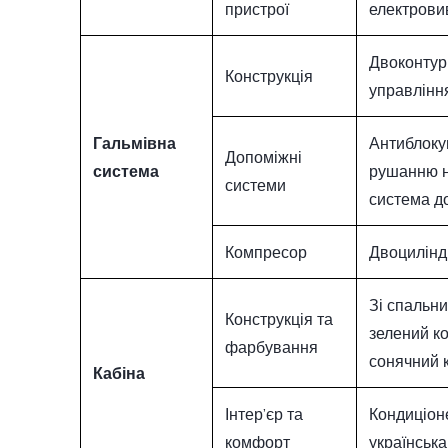
пристрої
електрови
Двоконтурн
Конструкція
управлінн
Гальмівна
Антиблоку
Допоміжні
система
рушанню на
системи
система д
Компресор
Двоцилінд
Зі спальн
Конструкція та
зелений ко
фарбування
сонячний к
Кабіна
Інтер’єр та
Кондиціон
комфорт
українська