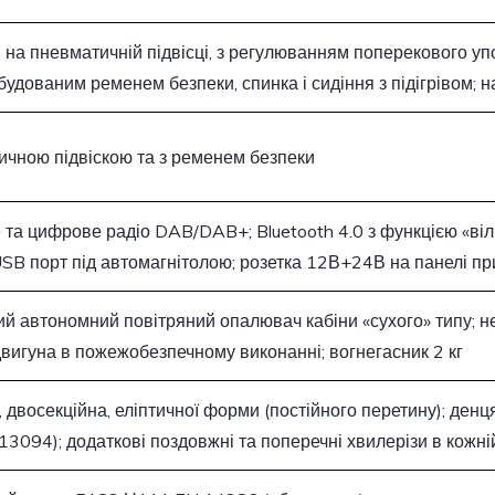
а пневматичній підвісці, з регулюванням поперекового уп
будованим ременем безпеки, спинка і сидіння з підігрівом; 
ичною підвіскою та з ременем безпеки
та цифрове радіо DAB/DAB+; Bluetooth 4.0 з функцією «віл
USB порт під автомагнітолою; розетка 12В+24В на панелі пр
й автономний повітряний опалювач кабіни «сухого» типу; 
двигуна в пожежобезпечному виконанні; вогнегасник 2 кг
, двосекційна, еліптичної форми (постійного перетину); денця
3094); додаткові поздовжні та поперечні хвилерізи в кожній