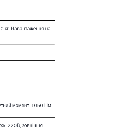
00 кг; Навантаження на
 Крутний момент: 1050 Нм
режі 220В; зовнішня