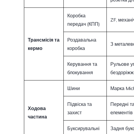
Коробка
ZF, механі
передач (КПП)
Трансмісія та
Роздавальна
З металев
кермо
коробка
Керування та
Рульове у
блокування
бездоріжж
Шини
Марка Mich
Підвіска та
Передні та
Ходова
захист
елементів 
частина
Буксирувальні
Задня бук