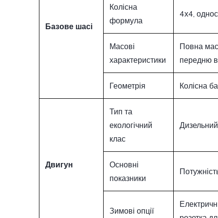
Колісна
4х4, однос
формула
Базове шасі
Масові
Повна мас
характеристики
передню ві
Геометрія
Колісна б
Тип та
екологічний
Дизельний
клас
Двигун
Основні
Потужність
показники
Електрични
Зимові опції
розетка дл