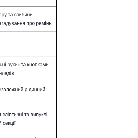
ору та глибини
нагадування про ремінь
ьні руки» та кнопками
иладів
незалежний рідинний
 еліптичні та випуклі
 секції