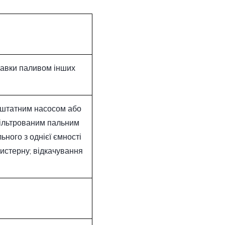
равки паливом інших
 штатним насосом або
фільтрованим пальним
ьного з однієї ємності
цистерну; відкачування