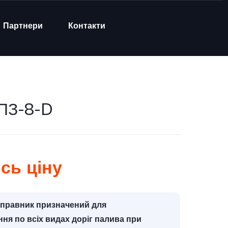
Партнери
Контакти
АПЗ-8-D
сь ціну
правник призначений для
ня по всіх видах доріг палива при