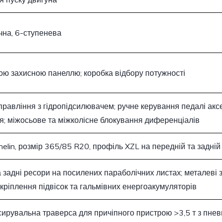
чна, 6-ступенева
ою захисною панеллю; коробка відбору потужності
правління з гідропідсилювачем; ручне керування педалі ак
я; міжосьове та міжколісне блокування диференціалів
elin, розмір 365/85 R20, профіль XZL на передній та задній 
 задні ресори на посилених параболічних листах; металеві з
кріплення підвісок та гальмівних енергоакумуляторів
сирувальна траверса для причіпного пристрою >3,5 т з пнев