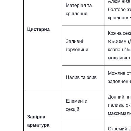
Алюмінієв
Матеріал та
болтове з
кріплення
кріплення
Цистерна
Кожна сек
Заливні
Ø500мм (Д
горловини
клапан Nor
можливіст
Можливіст
Налив та злив
заповнення
Донний пн
Елементи
палива, о
секцій
максималь
Запірна
арматура
Окремий зл