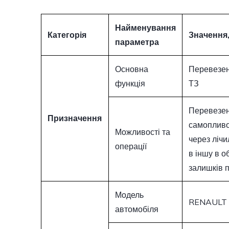
Найменування
Категорія
Значення,
параметра
Основна
Перевезен
функція
ТЗ
Перевезен
Призначення
самопливо
Можливості та
через лічи
операції
в іншу в о
залишків 
Модель
RENAULT 
автомобіля