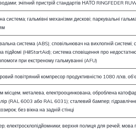
водами; зчіпний пристрій стандартів НАТО RINGFEDER R
а система; гальмівні механізми дискові; паркувальні галь
ям
вальна система (ABS); сповільнювач на вихлопній системі;
 підйомі (HillStartAid); система сповіщення про недостатню
опомоги при екстреному гальмуванні (AFU)
ровий повітряний компресор продуктивністю 1080 л/хв, об’
им місцем, металева, електрооцинкована, оброблена катофа
лір (RAL 6003 або RAL 6031); сталевий бампер; гідравлічне
озирок; без вікна на задній стінці
ер; електросклопідйомники; верхня полиця для речей; мова 