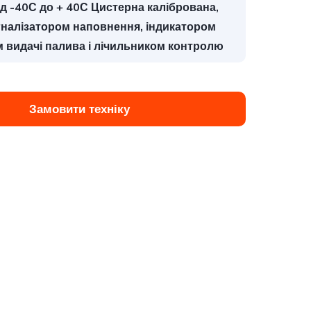
ід -40С до + 40С Цистерна калібрована,
налізатором наповнення, індикатором
м видачі палива і лічильником контролю
Замовити техніку