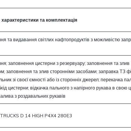
 характеристики та комплектація
ня та видавання світлих нафтопродуктів з можливістю зап
ня; заповнення цистерни з резервуару; заповнення та злив
м; заповнення та злив сторонніми засобами; заправка ТЗ 
льник зі своєї ємності або із сторонніх джерел; перекачка пал
бхід цистерни; відкачка пального з напірного рукава в свою 
палива з роздавальних рукавів
TRUCKS D 14 HIGH P4X4 280E3