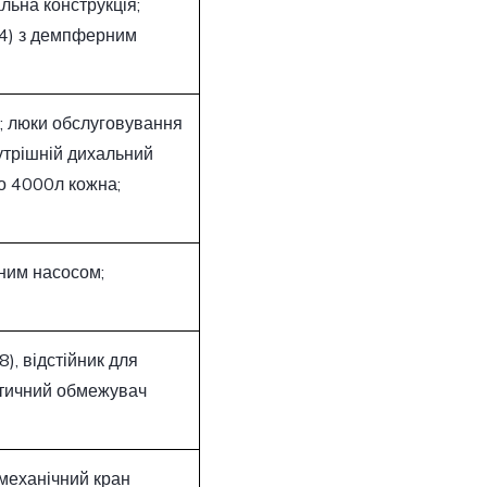
ьна конструкція;
94) з демпферним
; люки обслуговування
трішній дихальний
по 4000л кожна;
ним насосом;
, відстійник для
атичний обмежувач
 механічний кран