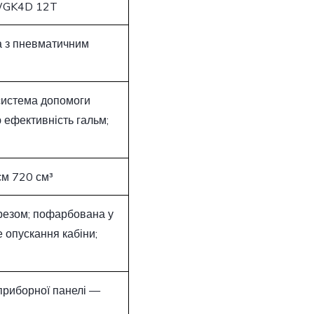
UWGK4D 12T
ма з пневматичним
 система допомоги
 ефективність гальм;
єм 720 см³
резом; пофарбована у
 опускання кабіни;
приборної панелі —