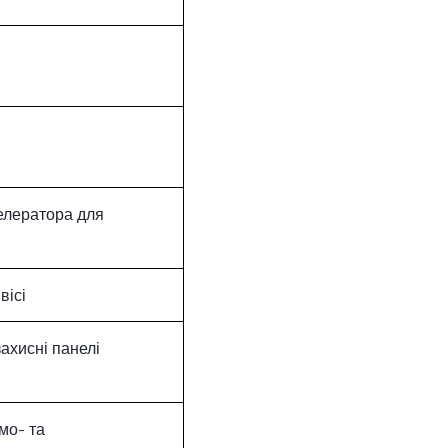
селератора для
вісі
ахисні панелі
мо- та