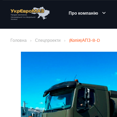
Про компанію
Головна
›
Спецпроекти
›
(Копія)АПЗ-8-D