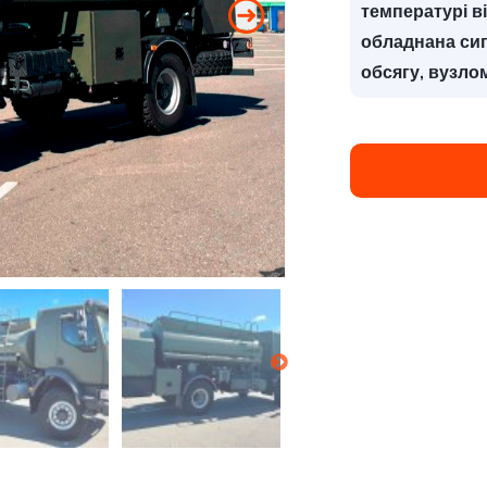
температурі в
обладнана сиг
обсягу, вузло