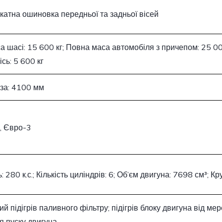
катна ошиновка передньої та задньої вісей
а шасі: 15 600 кг; Повна маса автомобіля з причепом: 25 0
сь: 5 600 кг
аза: 4100 мм
, Євро-3
: 280 к.с.; Кількість циліндрів: 6; Об’єм двигуна: 7698 см³;
й підігрів паливного фільтру; підігрів блоку двигуна від ме
я пуску двигуна