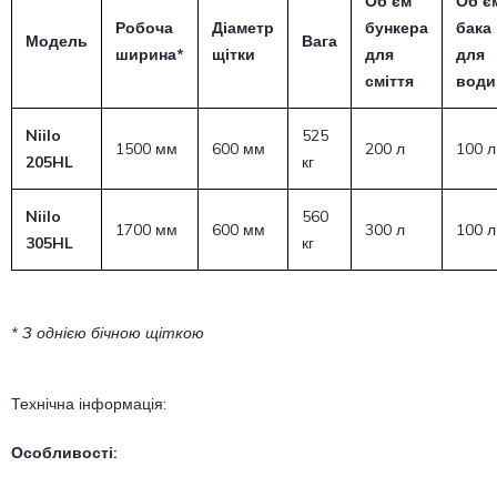
Об’єм
Об’є
Робоча
Діаметр
бункера
бака
Модель
Вага
ширина*
щітки
для
для
сміття
води
Niilo
525
1500 мм
600 мм
200 л
100 л
205HL
кг
Niilo
560
1700 мм
600 мм
300 л
100 л
305HL
кг
* З однією бічною щіткою
Технічна інформація:
Особливості: