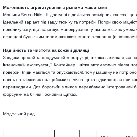
Можливість агрегатування з різними машинами
Машини Serco Niilo HL доступні в декількох розмірних класах, що 
ідеальний варіант під вашу техніку та потреби. Попри свою міцніс
невелику вагу, що полегшує маневрування у тісних міських умова
оснащені будь-яким типом швидкознімного з’єднання (в наявності 
Надійність та чистота на кожній ділянці
Завдяки простій та продуманій конструкції, техніка залишається н
інтенсивній експлуатації. Контейнер і щітка автоматично підлашт
поверхні (піднімаються та опускаються), тому машину не потрібно
навіть на «лежачих поліцейських». Бічна щітка відхиляється при кон
перешкодами. Для боротьби з пилом передбачено інтегрований ба
форсунки на бічній і основній щітках.
Модельний ряд: