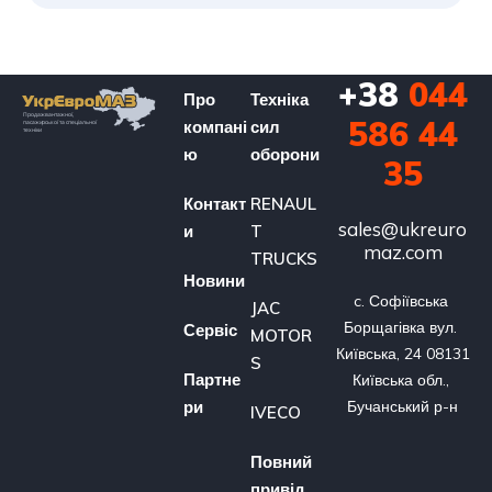
+38
044
Про
Техніка
586 44
компані
сил
ю
оборони
35
Контакт
RENAUL
sales@ukreuro
и
T
maz.com
TRUCKS
Новини
c. Софіївська 
JAC
Борщагівка вул. 
Сервіс
MOTOR
Київська, 24 08131 
S
Партне
Київська обл., 
ри
Бучанський р-н
IVECO
Повний
привід