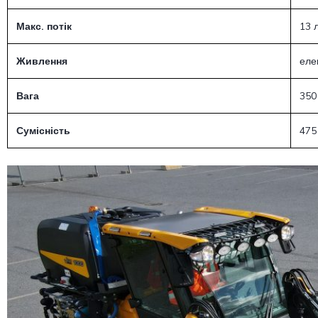
Макс. потік
13 
Живлення
еле
Вага
350 
Сумісність
475