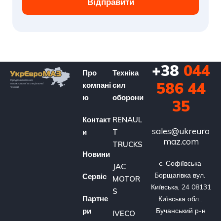
Відправити
+38
044
Про
Техніка
586 44
компані
сил
ю
оборони
35
Контакт
RENAUL
sales@ukreuro
и
T
maz.com
TRUCKS
Новини
c. Софіївська 
JAC
Борщагівка вул. 
Сервіс
MOTOR
Київська, 24 08131 
S
Партне
Київська обл., 
ри
Бучанський р-н
IVECO